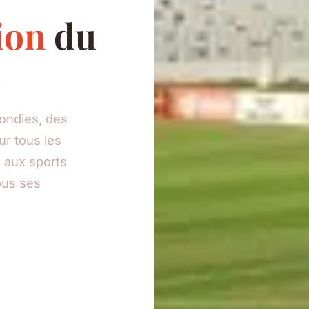
ion
du
ondies, des
ur tous les
o aux sports
ous ses