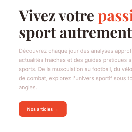
Vivez votre
pass
sport autrement
Découvrez chaque jour des analyses approf
actualités fraîches et des guides pratiques s
sports. De la musculation au football, du vél
de combat, explorez l'univers sportif sous t
angles.
Nos articles →