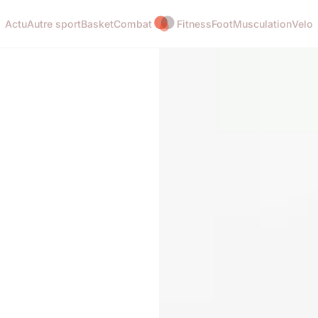
Actu
Autre sport
Basket
Combat
Fitness
Foot
Musculation
Velo